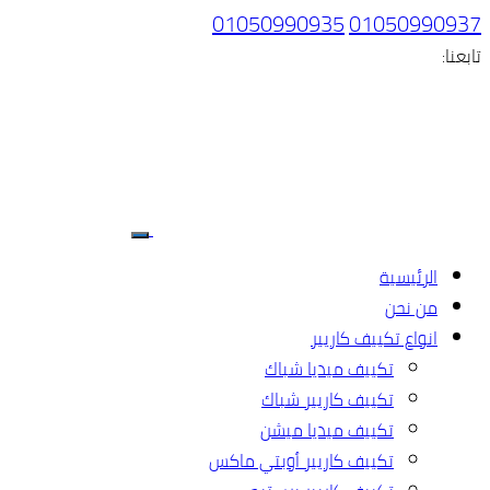
01050990935
01050990937
تابعنا:
الرئيسية
من نحن
انواع تكييف كاريير
تكييف ميديا شباك
تكييف كاريير شباك
تكييف ميديا ميشن
تكييف كاريير أوبتي ماكس