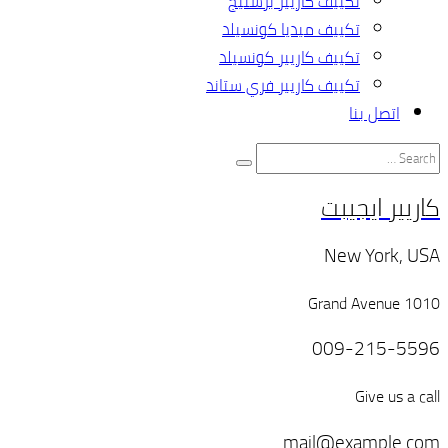
تكييف كاريير برستيج
تكييف ميديا كونسيلد
تكييف كاريير كونسيلد
تكييف كاريير فري ستاند
اتصل بنا
كاريير ايجيبت
New York, USA
1010 Grand Avenue
009-215-5596
Give us a call
mail@example.com