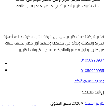
شراء تكييف كاريير أنفرتر أوبتي ماكس موفر في الطاقة
تعتبر شركة تكييف كاريير هي أول شركة أنشإت فكرة صناعة أجهزة
التبريد والتدفئة وبدأت في تنفيذها وصناعة أول جهاز تكييف شباك
من كاريير و أول مصنع بالعالم كله لانتاج التكييفات الكاريير .
01050990937
01050990935
info@carrier-eg.net
روابط مفيدة
كاريير ايجيبت
© 2026 جميع الحقوق