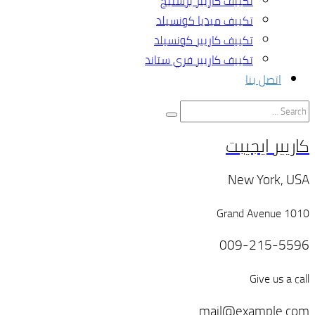
تكييف كاريير برستيج
تكييف ميديا كونسيلد
تكييف كاريير كونسيلد
تكييف كاريير فري ستاند
اتصل بنا
كاريير ايجيبت
New York, USA
1010 Grand Avenue
009-215-5596
Give us a call
mail@example.com