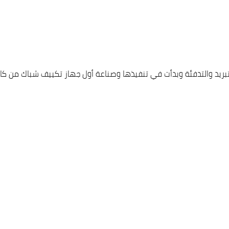
د والتدفئة وبدأت في تنفيذها وصناعة أول جهاز تكييف شباك من كاريير و 