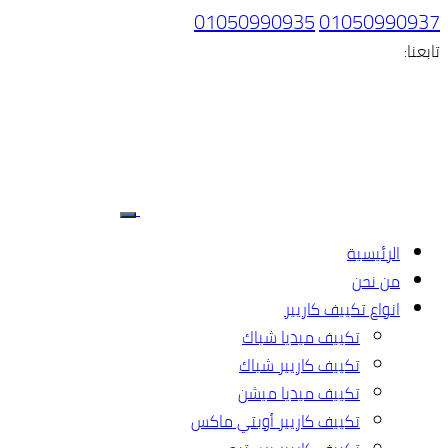
01050990935
01050990937
تابعنا:
الرئيسية
من نحن
انواع تكييف كاريير
تكييف ميديا شباك
تكييف كاريير شباك
تكييف ميديا ميشن
تكييف كاريير أوبتي ماكس