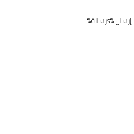
إرسال %sرسالة%