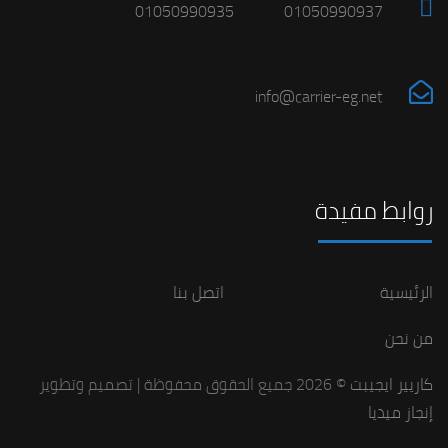
01050990935
01050990937
info@carrier-eg.net
روابط مفيدة
الرئيسية
اتصل بنا
من نحن
كاريير ايجيبت
© 2026 جميع الحقوق محفوظة | تصميم وتطوير
إنجاز ميديا