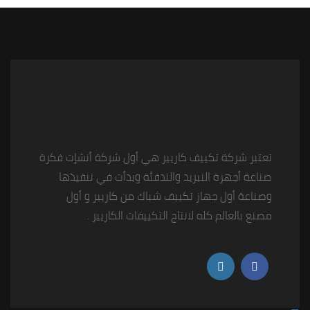
تعتبر شركة تكييف كاريير هي أول شركة أنشإت فكرة
صناعة أجهزة التبريد والتدفئة وبدأت في تنفيذها
وصناعة أول جهاز تكييف شباك من كاريير و أول
مصنع بالعالم كله لانتاج التكييفات الكاريير .