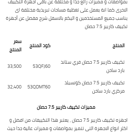
بمواصفات و مميزات رائع جدا و مختلفة عن باقى اجهزة التكييف
الاخرى كما انة يعمل على تغطية مساحات تبريدية مختلفة اى
يناسب جميع المستخدمين و اليكم بالاسفل شرح مفصل عن أجهزة
تكييف كاريير 7.5 حصان
سعر
المنتج
كود المنتج
المنتج
تكييف كاريير 7.5 حصان فري ستاند
33,500
53QFJ60
بارد ساخن
تكييف كاريير 7.5 حصان كونسيلد
32,400
53QDMT60
مركزي بارد ساخن
مميزات تكييف كاريير 7.5 حصان
اجهزه تكييف كاريير 7.5 حصان , يعتبر هذا التكييفات من افضل و
اكثر انواع الاجهزة التى تتميز بمواصفات و مميزات عالية جدا حيث