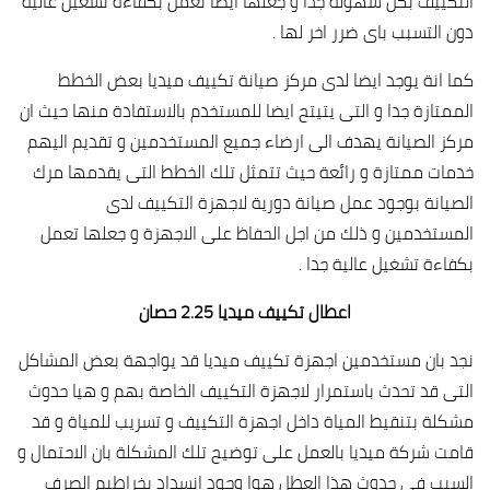
التكييف بكل سهولة جدا و جعلها ايضا تعمل بكفاءة تشغيل عالية
دون التسبب باى ضرر اخر لها .
كما انة يوجد ايضا لدى مركز صيانة تكييف ميديا بعض الخطط
الممتازة جدا و التى يتيتح ايضا للمستخدم بالاستفادة منها حيث ان
مركز الصيانة يهدف الى ارضاء جميع المستخدمين و تقديم اليهم
خدمات ممتازة و رائعة حيث تتمثل تلك الخطط التى يقدمها مرك
الصيانة بوجود عمل صيانة دورية لاجهزة التكييف لدى
المستخدمين و ذلك من اجل الحفاظ على الاجهزة و جعلها تعمل
بكفاءة تشغيل عالية جدا .
اعطال تكييف ميديا 2.25 حصان
نجد بان مستخدمين اجهزة تكييف ميديا قد يواجهة بعض المشاكل
التى قد تحدث باستمرار لاجهزة التكييف الخاصة بهم و هيا حدوث
مشكلة بتنقيط المياة داخل اجهزة التكييف و تسريب للمياة و قد
قامت شركة ميديا بالعمل على توضيح تلك المشكلة بان الاحتمال و
السبب فى حدوث هذا العطل هوا وجود انسداد بخراطيم الصرف