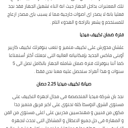
تلك المعتبرات بداخل الجهاز حيث انة اثناء تشغيل الجهاز فقد نجد
فعليا بانة لا يصدر اى اصوات خارجية مما لا يسبب باى مصدر ازعاج
للمستخدم و يشعر بالراحة و الهدوء التام .
فترة ضمان تكييف ميديا
علشان مدورش على تكييف متميز و تتعب بنوفرلك تكييف كاريير
أوبتى ماكس الجديد بإمكانياته العاليه التى تجعلك أكثر أستمتاعا
كما أننا بنوفرلك فترة ضمان شامله الجهاز بالكامل تصل الى 5
سنوات و هذا أنفراد ستحصل عليه معنا نحن فقط .
صيانة تكييف ميديا 2.25 حصان
نجد بان شركة ميديا المتخصصة فى مجال اجهزة التكييف على
مستوى الشرق الاوسط كلة تحتوى على اكبر فريق متميز جدا
مكون من فنيين و مهندسيين مدربين على اعلى مستوى من الفن
و المهارة فى حل جميع الاعطال و المشاكل التى تحدث لاجهزة