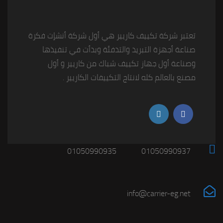
تعتبر شركة تكييف كاريير هي أول شركة أنشإت فكرة
صناعة أجهزة التبريد والتدفئة وبدأت في تنفيذها
وصناعة أول جهاز تكييف شباك من كاريير و أول
مصنع بالعالم كله لانتاج التكييفات الكاريير .
01050990935
01050990937
info@carrier-eg.net