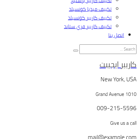
تكييف كاريير برستيج
تكييف ميديا كونسيلد
تكييف كاريير كونسيلد
تكييف كاريير فري ستاند
اتصل بنا
كاريير ايجيبت
New York, USA
1010 Grand Avenue
009-215-5596
Give us a call
mail@example.com