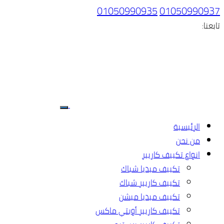
01050990935
01050990937
تابعنا:
الرئيسية
من نحن
انواع تكييف كاريير
تكييف ميديا شباك
تكييف كاريير شباك
تكييف ميديا ميشن
تكييف كاريير أوبتي ماكس