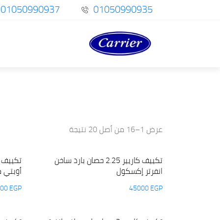
01050990937
01050990935
عرض 1–16 من أصل 20 نتيجة
تكييف كاريير 2.25 حصان بارد ساخن
انفرتر إكسكول
أوبتي 
000
EGP
45000
EGP