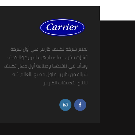
تعتبر شركة تكييف كاريير هي أول شركة
أنشإت فكرة صناعة أجهزة التبريد والتدفئة
وبدأت في تنفيذها وصناعة أول جهاز تكييف
شباك من كاريير و أول مصنع بالعالم كله
لانتاج التكييفات الكاريير .