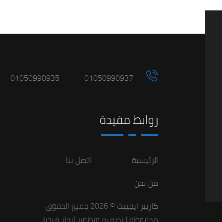
01050990935
01050990937
روابط مفيدة
الرئيسية
اتصل بنا
من نحن
كاريير ايجيبت
© 2026 جميع الحقوق
محفوظة | تصميم وتطوير
إنجاز ميديا