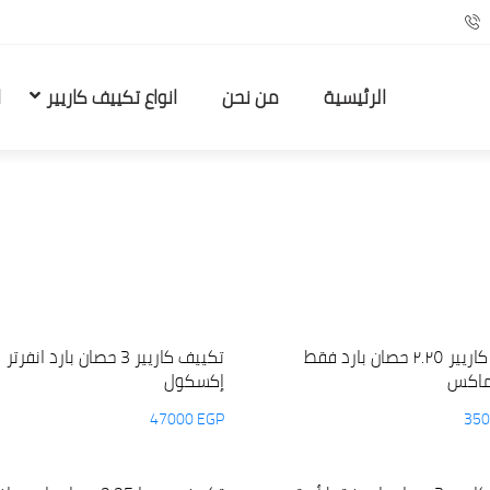
الرئيسية
من نحن
انواع تكييف كاريير
ا
تكييف كاريير ٢.٢٥ حصان بارد فقط
تكييف كاريير 3 حصان بارد انفرتر
ماكس
إكسكول
47000
EGP
35