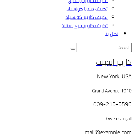
تكييف كاريير برستيج
تكييف ميديا كونسيلد
تكييف كاريير كونسيلد
تكييف كاريير فري ستاند
اتصل بنا
كاريير ايجيبت
New York, USA
1010 Grand Avenue
009-215-5596
Give us a call
mail@example.com