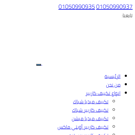
01050990935
01050990937
تابعنا:
الرئيسية
من نحن
انواع تكييف كاريير
تكييف ميديا شباك
تكييف كاريير شباك
تكييف ميديا ميشن
تكييف كاريير أوبتي ماكس