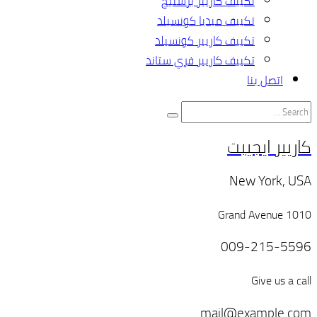
تكييف كاريير برستيج
تكييف ميديا كونسيلد
تكييف كاريير كونسيلد
تكييف كاريير فري ستاند
اتصل بنا
كاريير ايجيبت
New York, USA
1010 Grand Avenue
009-215-5596
Give us a call
mail@example.com