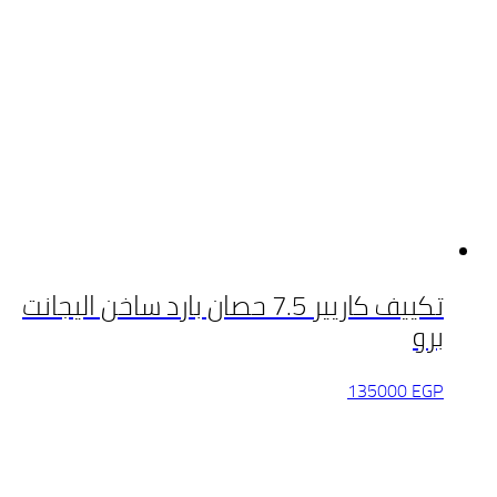
تكييف كاريير 7.5 حصان بارد ساخن اليجانت
برو
135000
EGP