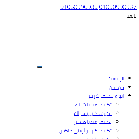
01050990935
01050990937
تابعنا:
الرئيسية
من نحن
انواع تكييف كاريير
تكييف ميديا شباك
تكييف كاريير شباك
تكييف ميديا ميشن
تكييف كاريير أوبتي ماكس