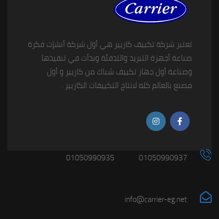
تعتبر شركة تكييف كاريير هي أول شركة أنشإت فكرة
صناعة أجهزة التبريد والتدفئة وبدأت في تنفيذها
وصناعة أول جهاز تكييف شباك من كاريير و أول
مصنع بالعالم كله لانتاج التكييفات الكاريير .
01050990935
01050990937
info@carrier-eg.net