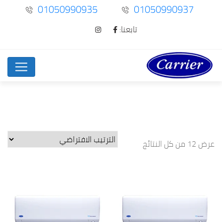
01050990935
01050990937
تابعنا:
عرض ⁦12⁩ من كل النتائج