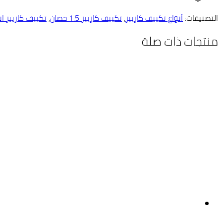
التصنيفات:
أنواع تكييف كاريير
,
تكييف كاريير 1.5 حصان
,
تكييف كاريير ا
منتجات ذات صلة