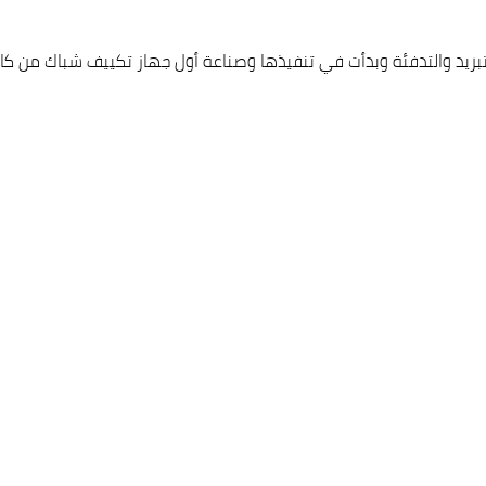
د والتدفئة وبدأت في تنفيذها وصناعة أول جهاز تكييف شباك من كاريير و 