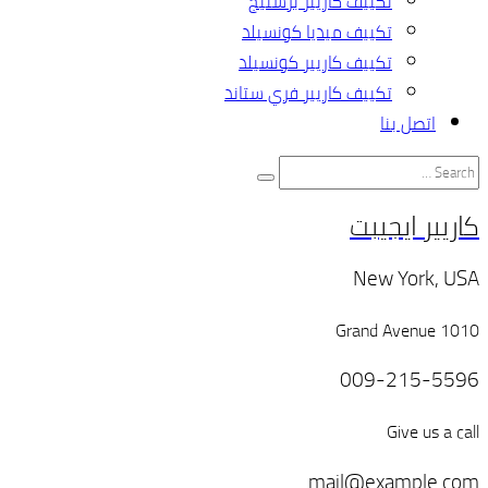
تكييف كاريير برستيج
تكييف ميديا كونسيلد
تكييف كاريير كونسيلد
تكييف كاريير فري ستاند
اتصل بنا
كاريير ايجيبت
New York, USA
1010 Grand Avenue
009-215-5596
Give us a call
mail@example.com