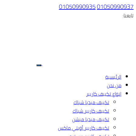
01050990935
01050990937
تابعنا:
الرئيسية
من نحن
انواع تكييف كاريير
تكييف ميديا شباك
تكييف كاريير شباك
تكييف ميديا ميشن
تكييف كاريير أوبتي ماكس