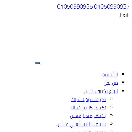
01050990935
01050990937
تابعنا:
الرئيسية
من نحن
انواع تكييف كاريير
تكييف ميديا شباك
تكييف كاريير شباك
تكييف ميديا ميشن
تكييف كاريير أوبتي ماكس