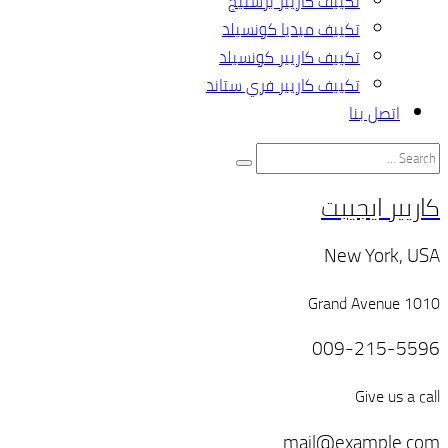
تكييف كاريير برستيج
تكييف ميديا كونسيلد
تكييف كاريير كونسيلد
تكييف كاريير فري ستاند
اتصل بنا
كاريير ايجيبت
New York, USA
1010 Grand Avenue
009-215-5596
Give us a call
mail@example.com