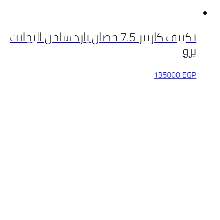
تكييف كاريير 7.5 حصان بارد ساخن اليجانت
برو
135000
EGP