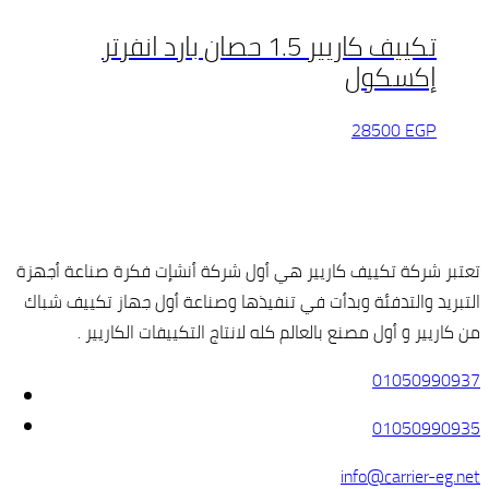
تكييف كاريير 1.5 حصان بارد انفرتر
إكسكول
28500
EGP
تعتبر شركة تكييف كاريير هي أول شركة أنشإت فكرة صناعة أجهزة
التبريد والتدفئة وبدأت في تنفيذها وصناعة أول جهاز تكييف شباك
من كاريير و أول مصنع بالعالم كله لانتاج التكييفات الكاريير .
01050990937
01050990935
info@carrier-eg.net