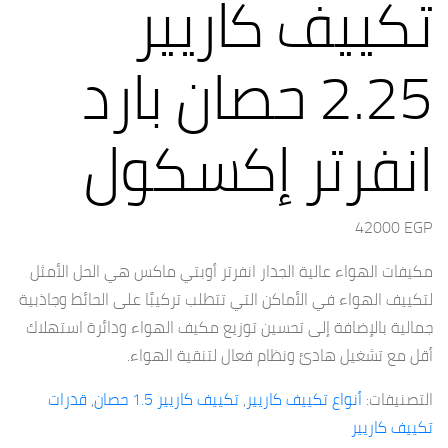
تكييف كاريير
2.25 حصان بارد
انفرتر إكسكول
42000
EGP
مكيفات الهواء عالية الجدار انفرتر أوبتي ماكس هي الحل الأمثل
لتكييف الهواء في الأماكن التي تتطلب تركيبًا على الحائط وجاذبية
جمالية بالإضافة إلى تحسين توزيع مكيف الهواء ودائرة استهلاك
أقل مع تشغيل هادئ ونظام فعال لتنقية الهواء.
التصنيفات:
أنواع تكييف كاريير
,
تكييف كاريير 1.5 حصان
,
قدرات
تكييف كاريير