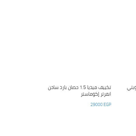
ط أوبتي
تكييف ميديا 1.5 حصان بارد ساخن
انفرتر إكوماستر
29000
EGP