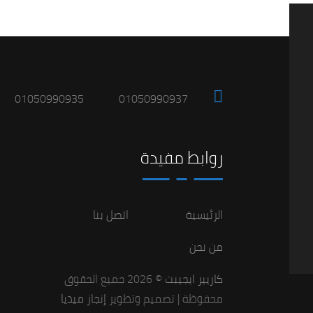
01050990935
01050990937
روابط مفيدة
الرئيسية
اتصل بنا
من نحن
كاريير ايجيبت
© 2026 جميع الحقوق
محفوظة | تصميم وتطوير
إنجاز ميديا