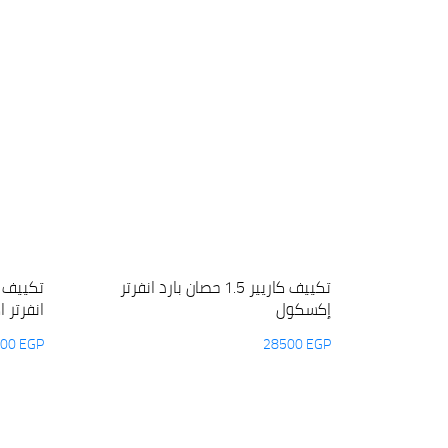
تكييف كاريير 1.5 حصان بارد انفرتر
إكسكول
انفرتر اكسكول 
500
EGP
28500
EGP