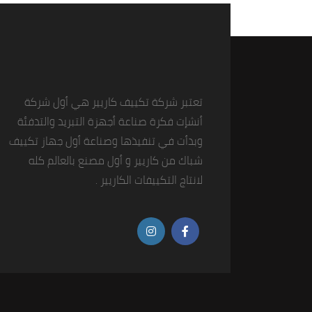
تعتبر شركة تكييف كاريير هي أول شركة
أنشإت فكرة صناعة أجهزة التبريد والتدفئة
وبدأت في تنفيذها وصناعة أول جهاز تكييف
شباك من كاريير و أول مصنع بالعالم كله
لانتاج التكييفات الكاريير .