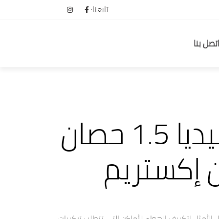
تابعنا:
تصل بنا
تكييف ميديا 1.5 حصان
ن إكستريم
Optimax High  هو الحل الأمثل لتكييف الهواء للأماكن التي تتطلب تركيبات