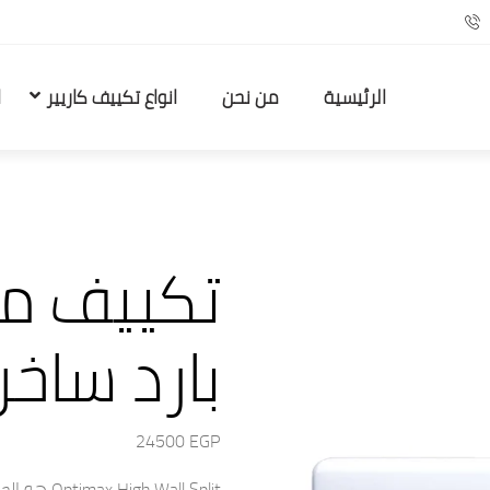
الرئيسية
من نحن
انواع تكييف كاريير
ا
بارد ساخ
24500
EGP
Wall Split