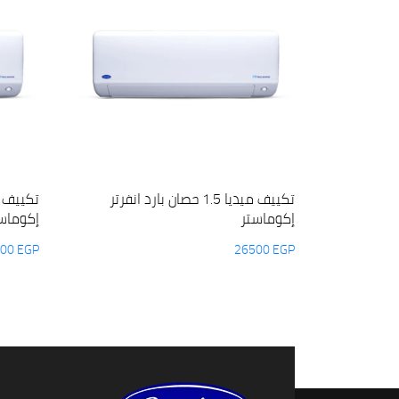
تكييف ميديا 1.5 حصان بارد انفرتر
إكوماستر
إكوماس
000
EGP
26500
EGP