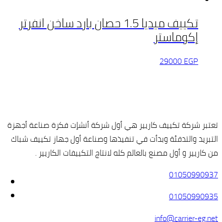
تكييف ميديا 1.5 حصان بارد ساخن انفرتر
إكوماستر
29000
EGP
تعتبر شركة تكييف كاريير هي أول شركة أنشإت فكرة صناعة أجهزة
التبريد والتدفئة وبدأت في تنفيذها وصناعة أول جهاز تكييف شباك
من كاريير و أول مصنع بالعالم كله لانتاج التكييفات الكاريير .
01050990937
01050990935
info@carrier-eg.net