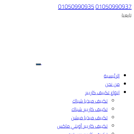
01050990935
01050990937
تابعنا:
الرئيسية
من نحن
انواع تكييف كاريير
تكييف ميديا شباك
تكييف كاريير شباك
تكييف ميديا ميشن
تكييف كاريير أوبتي ماكس