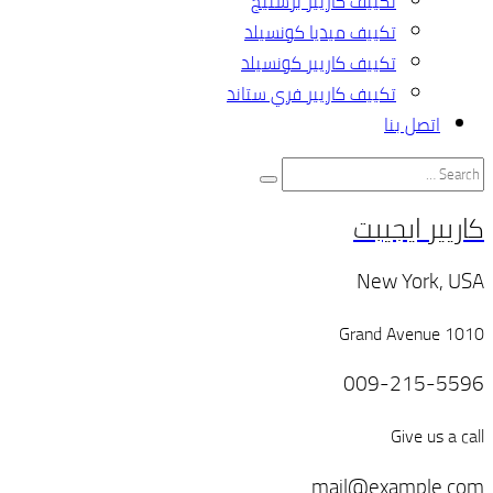
تكييف كاريير برستيج
تكييف ميديا كونسيلد
تكييف كاريير كونسيلد
تكييف كاريير فري ستاند
اتصل بنا
كاريير ايجيبت
New York, USA
1010 Grand Avenue
009-215-5596
Give us a call
mail@example.com