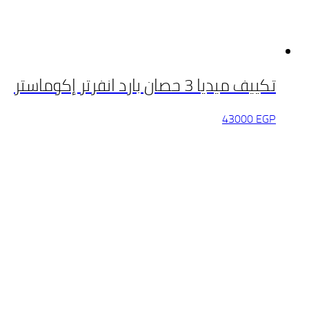
تكييف ميديا 3 حصان بارد انفرتر إكوماستر
43000
EGP