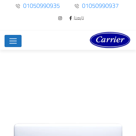
01050990935
01050990937
تابعنا: