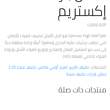
إكستريم
43000
EGP
Optimax High Wall Split هو الحل الأمثل لتكييف الهواء للأماكن
التي تتطلب تركيبات عالية الجدران ومظهرًا أنيقًا وراحة مطلقة جنبًا
إلى جنب مع التشغيل الفعال والهادئ وتوزيع الهواء الأمثل وجودة
الهواء الداخلي الفعالة (IAQ).
التصنيفات:
تكييف كاريير انفرتر أوبتي ماكس
,
تكييف ميديا 2.25
حصان
,
قدرات تكييف ميديا
منتجات ذات صلة