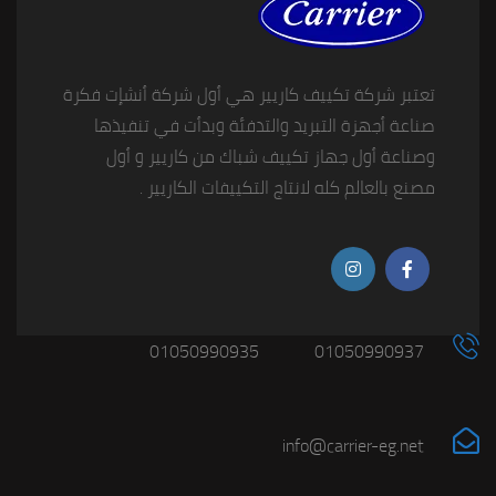
تعتبر شركة تكييف كاريير هي أول شركة أنشإت فكرة
صناعة أجهزة التبريد والتدفئة وبدأت في تنفيذها
وصناعة أول جهاز تكييف شباك من كاريير و أول
مصنع بالعالم كله لانتاج التكييفات الكاريير .
01050990935
01050990937
info@carrier-eg.net