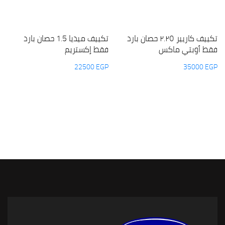
تكييف كاريير ٢.٢٥ حصان بارد
تكييف ميديا 1.5 حصان بارد
فقط أوبتي ماكس
فقط إكستريم
22500
EGP
35000
EGP