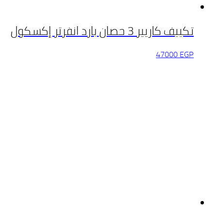
تكييف كاريير 3 حصان بارد انفرتر إكسكول
47000
EGP