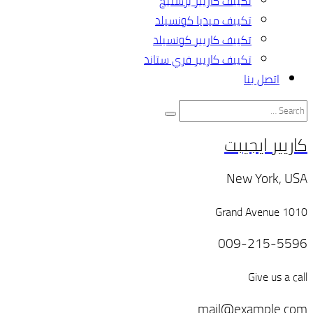
تكييف كاريير برستيج
تكييف ميديا كونسيلد
تكييف كاريير كونسيلد
تكييف كاريير فري ستاند
اتصل بنا
كاريير ايجيبت
New York, USA
1010 Grand Avenue
009-215-5596
Give us a call
mail@example.com