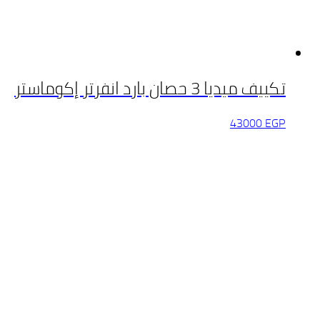
تكييف ميديا 3 حصان بارد انفرتر إكوماستر
43000
EGP