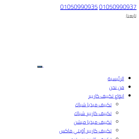
01050990935
01050990937
تابعنا:
الرئيسية
من نحن
انواع تكييف كاريير
تكييف ميديا شباك
تكييف كاريير شباك
تكييف ميديا ميشن
تكييف كاريير أوبتي ماكس