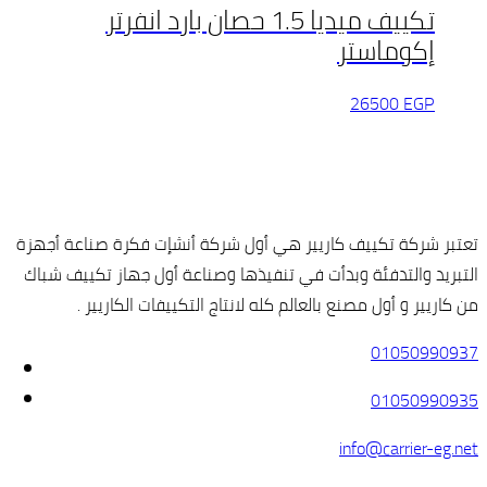
تكييف ميديا 1.5 حصان بارد انفرتر
إكوماستر
26500
EGP
تعتبر شركة تكييف كاريير هي أول شركة أنشإت فكرة صناعة أجهزة
التبريد والتدفئة وبدأت في تنفيذها وصناعة أول جهاز تكييف شباك
من كاريير و أول مصنع بالعالم كله لانتاج التكييفات الكاريير .
01050990937
01050990935
info@carrier-eg.net