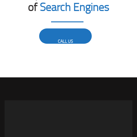
of
Search Engines
CALL US