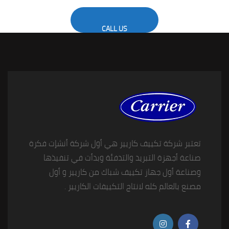
CALL US
تعتبر شركة تكييف كاريير هي أول شركة أنشإت فكرة
صناعة أجهزة التبريد والتدفئة وبدأت في تنفيذها
وصناعة أول جهاز تكييف شباك من كاريير و أول
مصنع بالعالم كله لانتاج التكييفات الكاريير .