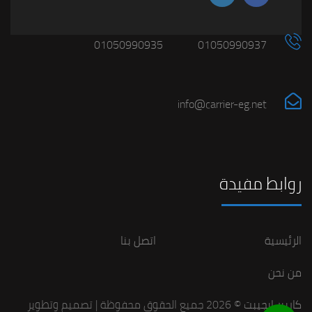
01050990935
01050990937
info@carrier-eg.net
روابط مفيدة
الرئيسية
اتصل بنا
من نحن
كاريير ايجيبت
© 2026 جميع الحقوق محفوظة | تصميم وتطوير