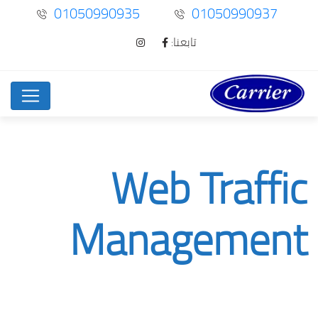
01050990935
01050990937
تابعنا:
Web Traffic
Management
Web Traffic Management
Project
Home