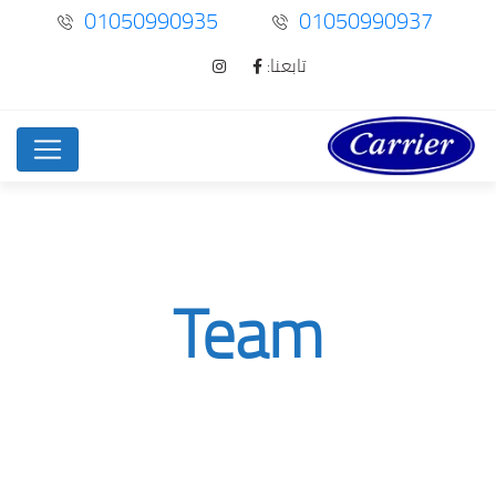
01050990935
01050990937
تابعنا:
Team
Team
Home