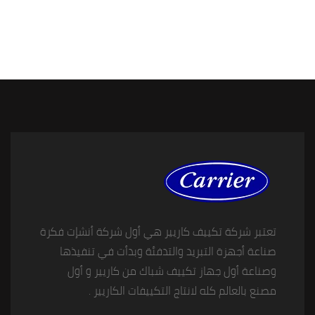
تعتبر شركة تكييف كاريير هي أول شركة أنشإت فكرة
صناعة أجهزة التبريد والتدفئة وبدأت في تنفيذها
وصناعة أول جهاز تكييف شباك من كاريير و أول
مصنع بالعالم كله لانتاج التكييفات الكاريير .