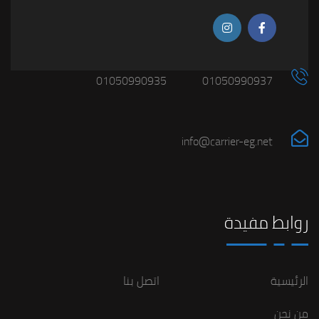
01050990935
01050990937
info@carrier-eg.net
روابط مفيدة
الرئيسية
اتصل بنا
من نحن