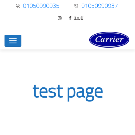
01050990935
01050990937
تابعنا:
test page
test page
Home