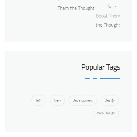
Them the Thought
Popular Tags
Tech
New
Development
Design
Web Design